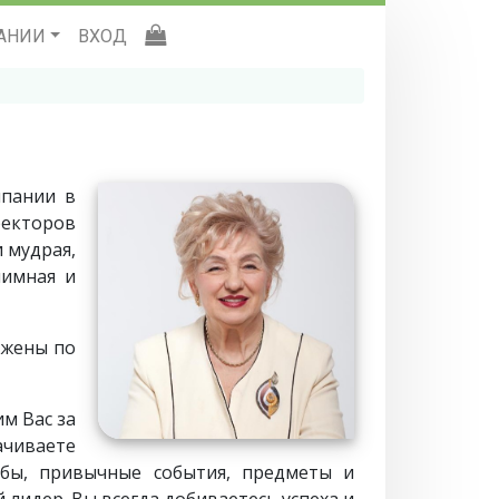
АНИИ
ВХОД
мпании в
ректоров
и мудрая,
иимная и
ожены по
м Вас за
ачиваете
ь бы, привычные события, предметы и
лидер. Вы всегда добиваетесь успеха и