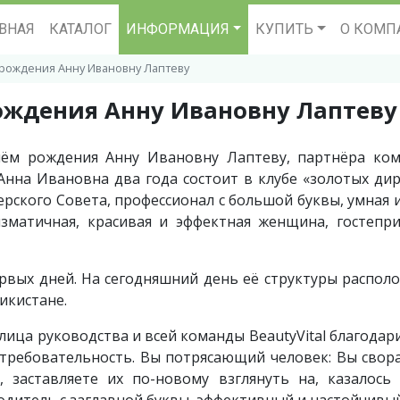
ВНАЯ
КАТАЛОГ
ИНФОРМАЦИЯ
КУПИТЬ
О КОМП
рождения Анну Ивановну Лаптеву
ождения Анну Ивановну Лаптеву
днём рождения Анну Ивановну Лаптеву, партнёра ко
 Анна Ивановна два года состоит в клубе «золотых ди
дерского Совета, профессионал с большой буквы, умная 
изматичная, красивая и эффектная женщина, гостепр
рвых дней. На сегодняшний день её структуры распол
жикистане.
лица руководства и всей команды BeautyVital благодари
требовательность. Вы потрясающий человек: Вы свор
 заставляете их по-новому взглянуть на, казалос
одитель с заглавной буквы, эффективный и настойчивый 