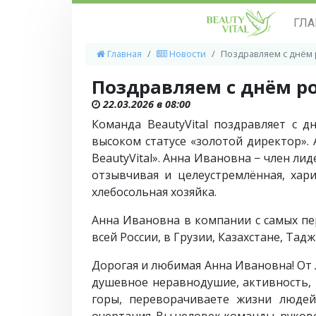
ГЛА
Главная
Новости
Поздравляем с днём 
Поздравляем с днём р
22.03.2026 в 08:00
Команда BeautyVital поздравляет с 
высоком статусе «золотой директор».
BeautyVital». Анна Ивановна − член ли
отзывчивая и целеустремлённая, хар
хлебосольная хозяйка.
Анна Ивановна в компании с самых пе
всей России, в Грузии, Казахстане, Тад
Дорогая и любимая Анна Ивановна! От 
душевное неравнодушие, активность, 
горы, переворачиваете жизни людей,
очертания. Вы человек команды, руков