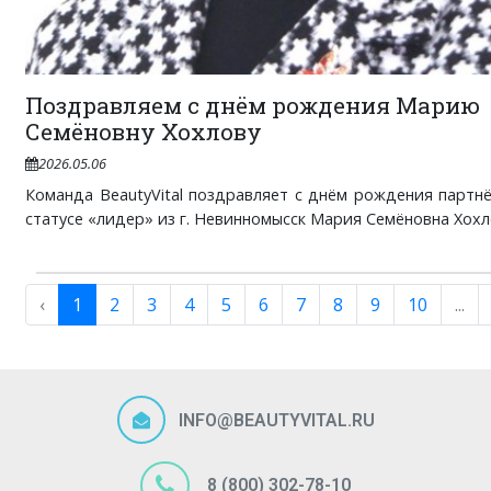
Поздравляем с днём рождения Марию
Семёновну Хохлову
2026.05.06
Команда BeautyVital поздравляет с днём рождения партн
статусе «лидер» из г. Невинномысск Мария Семёновна Хохлов
‹
1
2
3
4
5
6
7
8
9
10
...
INFO@BEAUTYVITAL.RU
8 (800) 302-78-10