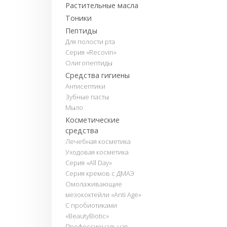
Растительные масла
Тоники
Пептиды
Для полости рта
Серия «Recovin»
Олигопептиды
Средства гигиены
Антисептики
Зубные пасты
Мыло
Косметические
средства
Лечебная косметика
Уходовая косметика
Серия «All Day»
Серия кремов с ДМАЭ
Омолаживающие
мезококтейли «Anti Age»
С пробиотиками
«BeautyBiotic»
Профессиональная