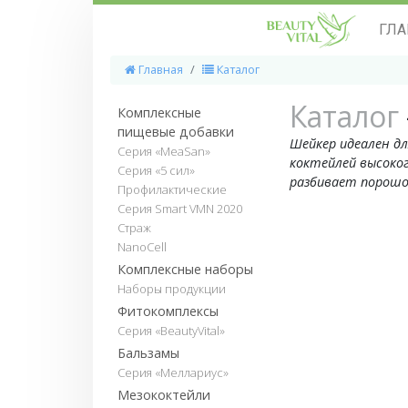
ГЛА
Главная
Каталог
Каталог
Комплексные
пищевые добавки
Шейкер идеален дл
Серия «MeaSan»
коктейлей высоко
Серия «5 сил»
разбивает порошо
Профилактические
Серия Smart VMN 2020
Страж
NanoCell
Комплексные наборы
Наборы продукции
Фитокомплексы
Серия «BeautyVital»
Бальзамы
Серия «Меллариус»
Мезококтейли