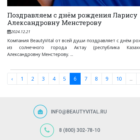
Поздравляем с днём рождения Ларису
Александровну Менстерову
2024.12.21
Компания BeautyVital от всей души поздравляет с днём р
из солнечного города Актау (республика Казах
Александровну Менстерову. ...
‹
1
2
3
4
5
6
7
8
9
10
...
INFO@BEAUTYVITAL.RU
8 (800) 302-78-10