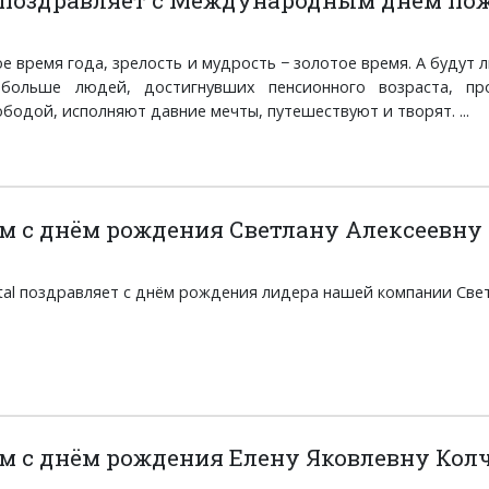
l поздравляет с Международным днём п
е время года, зрелость и мудрость − золотое время. А будут л
 больше людей, достигнувших пенсионного возраста, 
бодой, исполняют давние мечты, путешествуют и творят. ...
м с днём рождения Светлану Алексеевну
tal поздравляет с днём рождения лидера нашей компании Светл
м с днём рождения Елену Яковлевну Кол