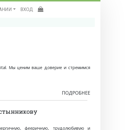
АНИИ
ВХОД
ital. Мы ценим ваше доверие и стремимся
ПОДРОБНЕЕ
устынникову
нергичную, фееричную, трудолюбивую и