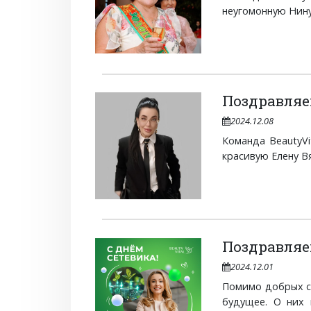
неугомонную Нину 
Поздравляе
2024.12.08
Команда BeautyV
красивую Елену Вя
Поздравляе
2024.12.01
Помимо добрых сл
будущее. О них 